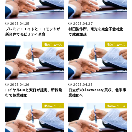
2025.04.25
2025.04.27
プレミア・エイドとエコモットが
村田製作所、東光を完全子会社化
新合弁でモビリティ革命
で成長加速
M&Aニュース
M&Aニュース
2025.04.26
2025.04.25
ロイヤルHDと双日が提携、新株発
日立が米Flexwareを買収、北米事
行で協業強化
業強化へ
M&Aニュース
M&Aニュース