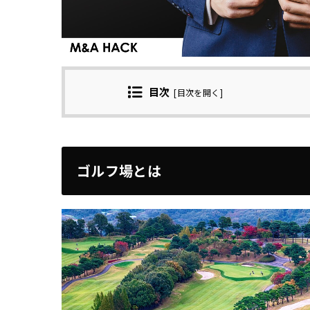
目次
[
目次を開く
]
ゴルフ場とは