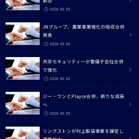
創出
2026.05.02
JNグループ、農業事業強化の吸収合併
発表
2026.05.02
共栄セキュリティーが警備子会社合併
で強化
2026.05.02
ジー・ワンとPlayce合併、新たな成長
へ
2026.05.02
リングストンが村上製袋事業を譲受し