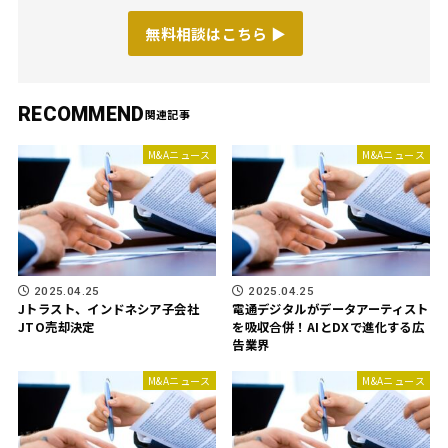
無料相談はこちら ▶︎
RECOMMEND
M&Aニュース
M&Aニュース
2025.04.25
2025.04.25
Jトラスト、インドネシア子会社
電通デジタルがデータアーティスト
JTO売却決定
を吸収合併！AIとDXで進化する広
告業界
M&Aニュース
M&Aニュース