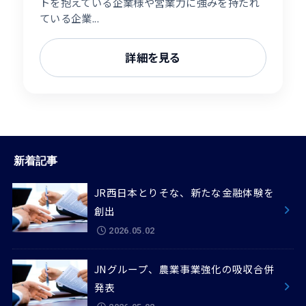
トを抱えている企業様や営業力に強みを持たれ
ている企業...
詳細を見る
新着記事
JR西日本とりそな、新たな金融体験を
創出
2026.05.02
JNグループ、農業事業強化の吸収合併
発表