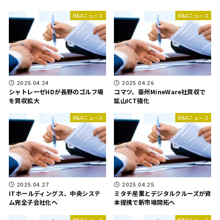
M&Aニュース
M&Aニュース
2025.04.24
2025.04.26
シャトレーゼHDが長野のゴルフ場
コマツ、豪州MineWare社買収で
を買収拡大
鉱山ICT強化
M&Aニュース
M&Aニュース
2025.04.27
2025.04.25
ITホールディングス、中央システ
ミタチ産業とデジタルクルーズが資
ム完全子会社化へ
本提携で新市場開拓へ
M&Aニュース
M&Aニュース