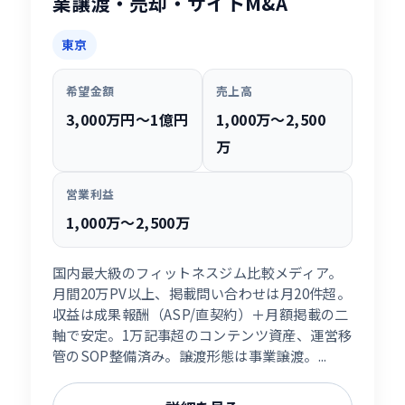
業譲渡・売却・サイトM&A
東京
希望金額
売上高
3,000万円〜1億円
1,000万〜2,500
万
営業利益
1,000万〜2,500万
国内最大級のフィットネスジム比較メディア。
月間20万PV以上、掲載問い合わせは月20件超。
収益は成果報酬（ASP/直契約）＋月額掲載の二
軸で安定。1万記事超のコンテンツ資産、運営移
管のSOP整備済み。譲渡形態は事業譲渡。...