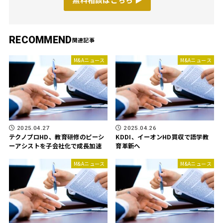
RECOMMEND
M&Aニュース
M&Aニュース
2025.04.27
2025.04.26
テクノプロHD、教育研修のピーシ
KDDI、イーオンHD買収で語学教
ーアシストを子会社化で成長加速
育革新へ
M&Aニュース
M&Aニュース