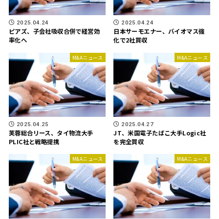
2025.04.24
2025.04.24
ピアズ、子会社吸収合併で経営効
日本サーモエナー、バイオマス強
率化へ
化で2社買収
M&Aニュース
M&Aニュース
2025.04.25
2025.04.27
芙蓉総合リース、タイ物流大手
JT、米国電子たばこ大手Logic社
PLIC社と戦略提携
を完全買収
M&Aニュース
M&Aニュース