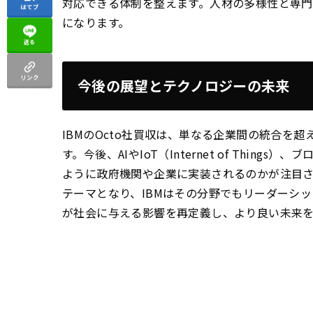
対応できる体制を整えます。人材の多様性と専
はてブ
になります。
送る
リンク
今後の展望とテクノロジーの未来
IBMのOcto社買収は、単なる企業間の統合を
す。今後、AIやIoT（Internet of Thi
ように政府機関や企業に実装されるのかが注目
テーマとなり、IBMはその分野でもリーダーシ
が社会に与える影響を再定義し、より良い未来